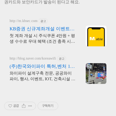
권카드와 보안카드가 발송이 된다고 해요.
http://m.kbsec.com
광고
KB증권 신규계좌개설 이벤트
국내주식쿠폰 최대 5만원
첫 계좌 개설 시 주식쿠폰 4만원 + 평
생 수수료 우대 혜택 (조건 충족 시)
KB증권에서 첫 투자 지원받고 평생
수수료 혜택 받으세요!
http://blog.naver.com/koreawifi
광고
(주)한국와이파이 특허,벤처 1:1
맞춤 상담 및 견적
와이파이 설계구축 전문, 공공와이
파이, 행사, 이벤트, IOT, 건축시설 와
이파이 설계 구축 프로모션 전문회
사, 팝업스토어 등 다수 레퍼런스 보
유
공감
구독하기